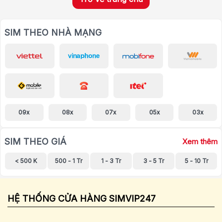
SIM THEO NHÀ MẠNG
09x
08x
07x
05x
03x
SIM THEO GIÁ
Xem thêm
< 500 K
500 - 1 Tr
1 - 3 Tr
3 - 5 Tr
5 - 10 Tr
HỆ THỐNG CỬA HÀNG SIMVIP247