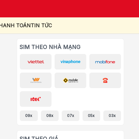
THANH TOÁN
TIN TỨC
SIM THEO NHÀ MẠNG
09x
08x
07x
05x
03x
SIM THEO GIÁ