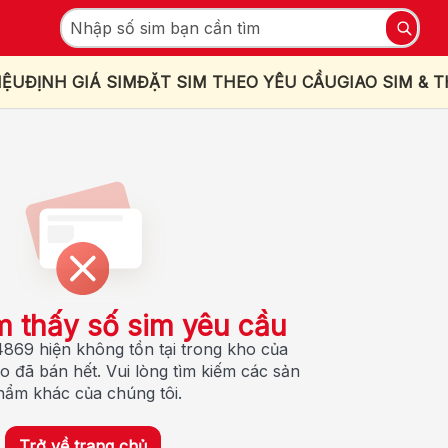
IỆU
ĐỊNH GIÁ SIM
ĐẶT SIM THEO YÊU CẦU
GIAO SIM & 
m thấy số sim yêu cầu
869 hiện không tồn tại trong kho của
o đã bán hết. Vui lòng tìm kiếm các sản
hẩm khác của chúng tôi.
Trở về trang chủ