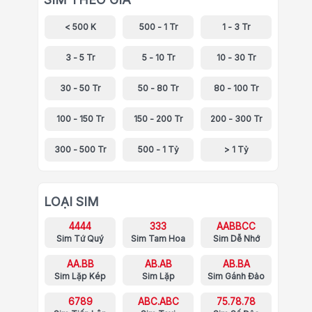
< 500 K
500 - 1 Tr
1 - 3 Tr
3 - 5 Tr
5 - 10 Tr
10 - 30 Tr
30 - 50 Tr
50 - 80 Tr
80 - 100 Tr
100 - 150 Tr
150 - 200 Tr
200 - 300 Tr
300 - 500 Tr
500 - 1 Tỷ
> 1 Tỷ
LOẠI SIM
4444
333
AABBCC
Sim Tứ Quý
Sim Tam Hoa
Sim Dễ Nhớ
AA.BB
AB.AB
AB.BA
Sim Lặp Kép
Sim Lặp
Sim Gánh Đảo
6789
ABC.ABC
75.78.78