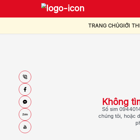
TRANG CHỦ
GIỚI TH
Không tì
Số sim 0944014
chúng tôi, hoặc d
p