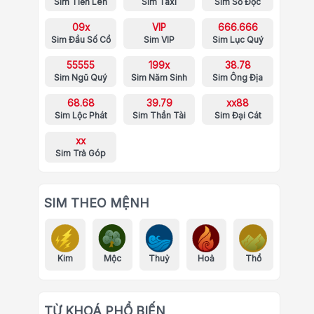
Sim Tiến Lên
Sim Taxi
Sim Số Độc
09x
VIP
666.666
Sim Đầu Số Cổ
Sim VIP
Sim Lục Quý
55555
199x
38.78
Sim Ngũ Quý
Sim Năm Sinh
Sim Ông Địa
68.68
39.79
xx88
Sim Lộc Phát
Sim Thần Tài
Sim Đại Cát
xx
Sim Trả Góp
SIM THEO MỆNH
Kim
Mộc
Thuỷ
Hoả
Thổ
TỪ KHOÁ PHỔ BIẾN