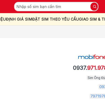
IỆU
ĐỊNH GIÁ SIM
ĐẶT SIM THEO YÊU CẦU
GIAO SIM & 
0937.
971.97
Sim Ông Đị
09
797197