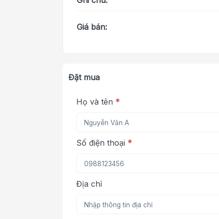
Ghi chú:
Giá bán:
Đặt mua
Họ và tên
*
Số điện thoại
*
Địa chỉ