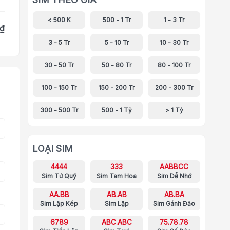
< 500 K
500 - 1 Tr
1 - 3 Tr
 ₫
3 - 5 Tr
5 - 10 Tr
10 - 30 Tr
30 - 50 Tr
50 - 80 Tr
80 - 100 Tr
100 - 150 Tr
150 - 200 Tr
200 - 300 Tr
300 - 500 Tr
500 - 1 Tỷ
> 1 Tỷ
LOẠI SIM
4444
333
AABBCC
Sim Tứ Quý
Sim Tam Hoa
Sim Dễ Nhớ
AA.BB
AB.AB
AB.BA
Sim Lặp Kép
Sim Lặp
Sim Gánh Đảo
6789
ABC.ABC
75.78.78