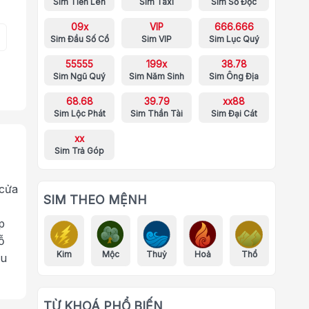
Sim Tiến Lên
Sim Taxi
Sim Số Độc
09x
VIP
666.666
Sim Đầu Số Cổ
Sim VIP
Sim Lục Quý
55555
199x
38.78
Sim Ngũ Quý
Sim Năm Sinh
Sim Ông Địa
68.68
39.79
xx88
Sim Lộc Phát
Sim Thần Tài
Sim Đại Cát
xx
Sim Trả Góp
 cửa
SIM THEO MỆNH
p
ỗ
Kim
Mộc
Thuỷ
Hoả
Thổ
ưu
TỪ KHOÁ PHỔ BIẾN