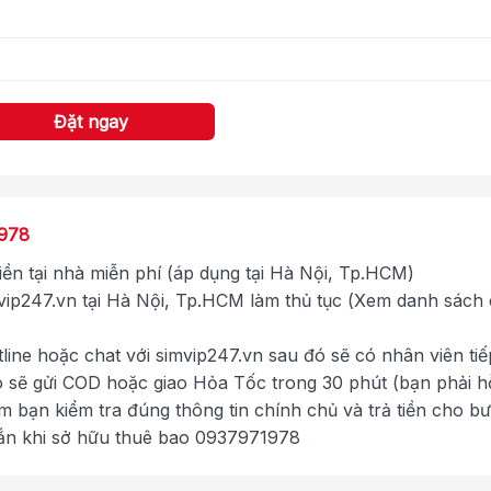
Đặt ngay
1978
tiền tại nhà miễn phí (áp dụng tại Hà Nội, Tp.HCM)
ip247.vn tại Hà Nội, Tp.HCM làm thủ tục (Xem danh sách
tline hoặc chat với simvip247.vn sau đó sẽ có nhân viên tiế
ó sẽ gửi COD hoặc giao Hỏa Tốc trong 30 phút (bạn phải h
im bạn kiểm tra đúng thông tin chính chủ và trả tiền cho b
ắn khi sở hữu thuê bao 0937971978