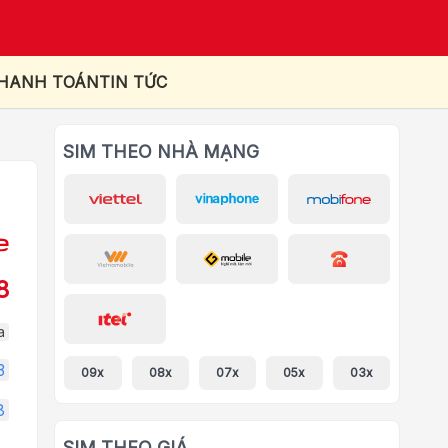
THANH TOÁN
TIN TỨC
SIM THEO NHÀ MẠNG
8
a
3
09x
08x
07x
05x
03x
8
SIM THEO GIÁ