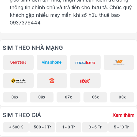
thông tin chính chủ và trả tiền cho bưu tá. Chúc quý
khách gặp nhiều may mắn khi sở hữu thuê bao
0937379444
SIM THEO NHÀ MẠNG
09x
08x
07x
05x
03x
SIM THEO GIÁ
Xem thêm
< 500 K
500 - 1 Tr
1 - 3 Tr
3 - 5 Tr
5 - 10 Tr