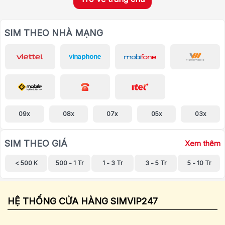
SIM THEO NHÀ MẠNG
09x
08x
07x
05x
03x
SIM THEO GIÁ
Xem thêm
< 500 K
500 - 1 Tr
1 - 3 Tr
3 - 5 Tr
5 - 10 Tr
HỆ THỐNG CỬA HÀNG SIMVIP247