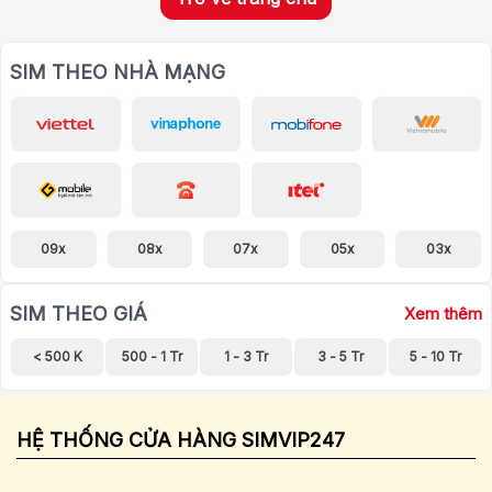
SIM THEO NHÀ MẠNG
09x
08x
07x
05x
03x
SIM THEO GIÁ
Xem thêm
< 500 K
500 - 1 Tr
1 - 3 Tr
3 - 5 Tr
5 - 10 Tr
HỆ THỐNG CỬA HÀNG SIMVIP247