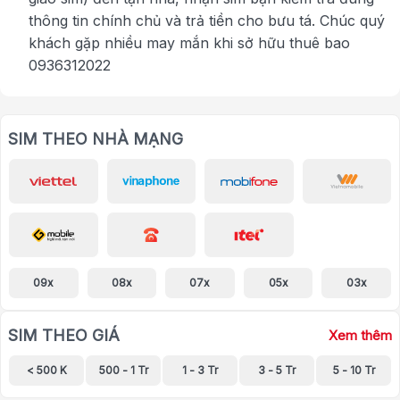
thông tin chính chủ và trả tiền cho bưu tá. Chúc quý
khách gặp nhiều may mắn khi sở hữu thuê bao
0936312022
SIM THEO NHÀ MẠNG
09x
08x
07x
05x
03x
SIM THEO GIÁ
Xem thêm
< 500 K
500 - 1 Tr
1 - 3 Tr
3 - 5 Tr
5 - 10 Tr