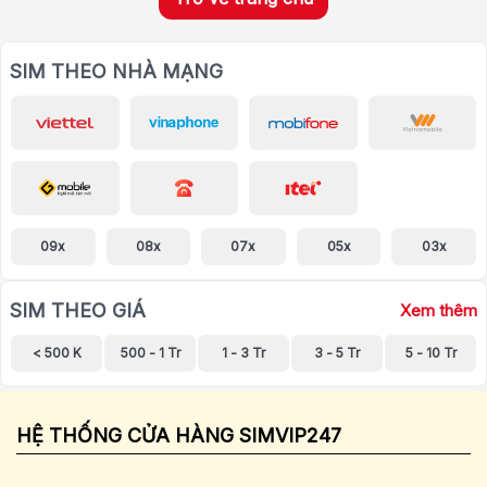
SIM THEO NHÀ MẠNG
09x
08x
07x
05x
03x
SIM THEO GIÁ
Xem thêm
< 500 K
500 - 1 Tr
1 - 3 Tr
3 - 5 Tr
5 - 10 Tr
HỆ THỐNG CỬA HÀNG SIMVIP247