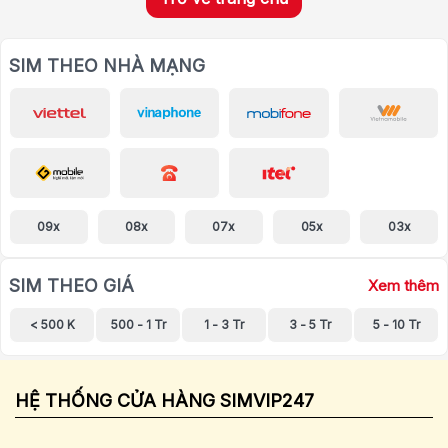
SIM THEO NHÀ MẠNG
09x
08x
07x
05x
03x
SIM THEO GIÁ
Xem thêm
< 500 K
500 - 1 Tr
1 - 3 Tr
3 - 5 Tr
5 - 10 Tr
HỆ THỐNG CỬA HÀNG SIMVIP247