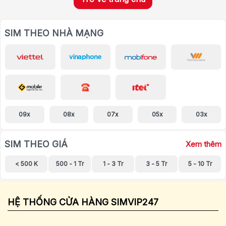
SIM THEO NHÀ MẠNG
09x
08x
07x
05x
03x
SIM THEO GIÁ
Xem thêm
< 500 K
500 - 1 Tr
1 - 3 Tr
3 - 5 Tr
5 - 10 Tr
HỆ THỐNG CỬA HÀNG SIMVIP247