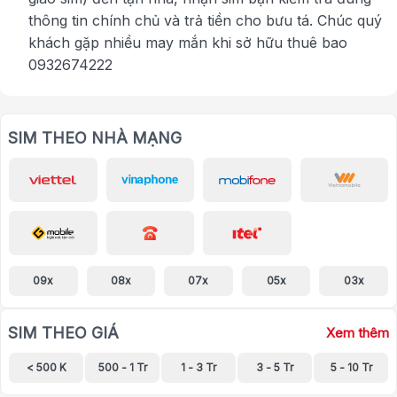
thông tin chính chủ và trả tiền cho bưu tá. Chúc quý
khách gặp nhiều may mắn khi sở hữu thuê bao
0932674222
SIM THEO NHÀ MẠNG
09x
08x
07x
05x
03x
SIM THEO GIÁ
Xem thêm
< 500 K
500 - 1 Tr
1 - 3 Tr
3 - 5 Tr
5 - 10 Tr