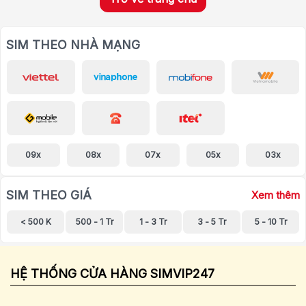
SIM THEO NHÀ MẠNG
09x
08x
07x
05x
03x
SIM THEO GIÁ
Xem thêm
< 500 K
500 - 1 Tr
1 - 3 Tr
3 - 5 Tr
5 - 10 Tr
HỆ THỐNG CỬA HÀNG SIMVIP247