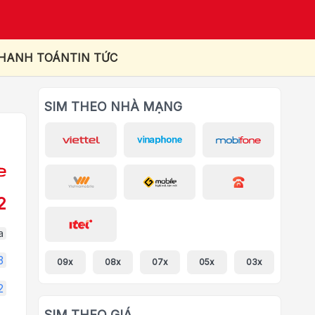
THANH TOÁN
TIN TỨC
SIM THEO NHÀ MẠNG
2
a
3
09x
08x
07x
05x
03x
2
SIM THEO GIÁ