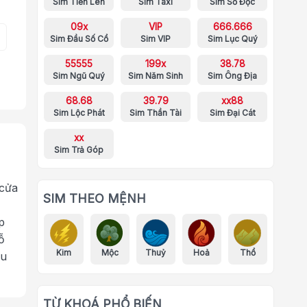
Sim Tiến Lên
Sim Taxi
Sim Số Độc
09x
VIP
666.666
Sim Đầu Số Cổ
Sim VIP
Sim Lục Quý
55555
199x
38.78
Sim Ngũ Quý
Sim Năm Sinh
Sim Ông Địa
68.68
39.79
xx88
Sim Lộc Phát
Sim Thần Tài
Sim Đại Cát
xx
Sim Trả Góp
 cửa
SIM THEO MỆNH
p
ỗ
Kim
Mộc
Thuỷ
Hoả
Thổ
ưu
TỪ KHOÁ PHỔ BIẾN