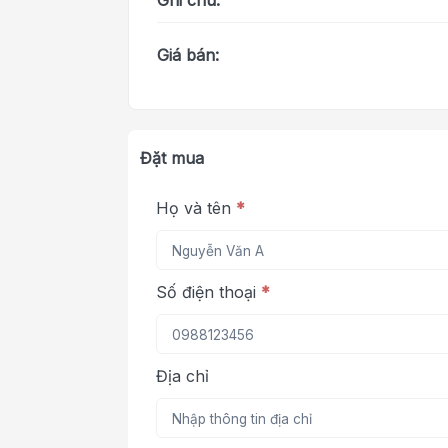
Ghi chú:
Giá bán:
Đặt mua
Họ và tên
*
Số điện thoại
*
Địa chỉ