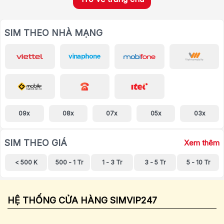
SIM THEO NHÀ MẠNG
09x
08x
07x
05x
03x
SIM THEO GIÁ
Xem thêm
< 500 K
500 - 1 Tr
1 - 3 Tr
3 - 5 Tr
5 - 10 Tr
HỆ THỐNG CỬA HÀNG SIMVIP247