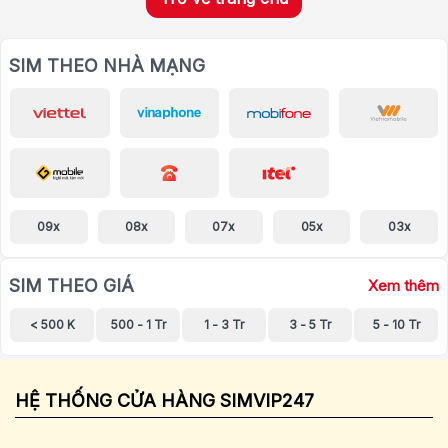
SIM THEO NHÀ MẠNG
09x
08x
07x
05x
03x
SIM THEO GIÁ
Xem thêm
< 500 K
500 - 1 Tr
1 - 3 Tr
3 - 5 Tr
5 - 10 Tr
HỆ THỐNG CỬA HÀNG SIMVIP247