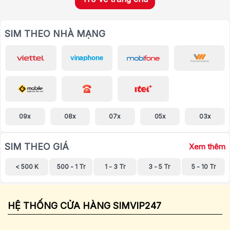
SIM THEO NHÀ MẠNG
09x
08x
07x
05x
03x
SIM THEO GIÁ
Xem thêm
< 500 K
500 - 1 Tr
1 - 3 Tr
3 - 5 Tr
5 - 10 Tr
HỆ THỐNG CỬA HÀNG SIMVIP247