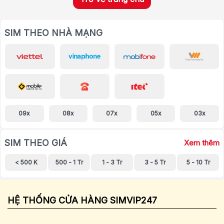
SIM THEO NHÀ MẠNG
09x
08x
07x
05x
03x
SIM THEO GIÁ
Xem thêm
< 500 K
500 - 1 Tr
1 - 3 Tr
3 - 5 Tr
5 - 10 Tr
HỆ THỐNG CỬA HÀNG SIMVIP247