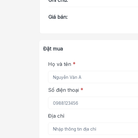
Ghi chú:
Giá bán:
Đặt mua
Họ và tên
*
Số điện thoại
*
Địa chỉ