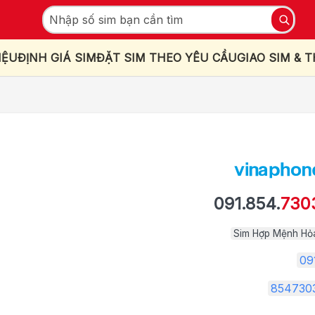
IỆU
ĐỊNH GIÁ SIM
ĐẶT SIM THEO YÊU CẦU
GIAO SIM & 
091.854.
730
Sim Hợp Mệnh Hỏ
09
854730