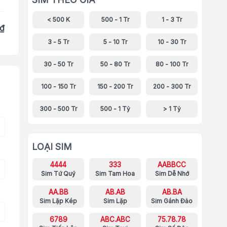
< 500 K
500 - 1 Tr
1 - 3 Tr
 ₫
3 - 5 Tr
5 - 10 Tr
10 - 30 Tr
30 - 50 Tr
50 - 80 Tr
80 - 100 Tr
100 - 150 Tr
150 - 200 Tr
200 - 300 Tr
300 - 500 Tr
500 - 1 Tỷ
> 1 Tỷ
LOẠI SIM
4444
333
AABBCC
Sim Tứ Quý
Sim Tam Hoa
Sim Dễ Nhớ
AA.BB
AB.AB
AB.BA
Sim Lặp Kép
Sim Lặp
Sim Gánh Đảo
6789
ABC.ABC
75.78.78