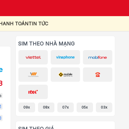
THANH TOÁN
TIN TỨC
SIM THEO NHÀ MẠNG
3
a
1
09x
08x
07x
05x
03x
3
SIM THEO GIÁ