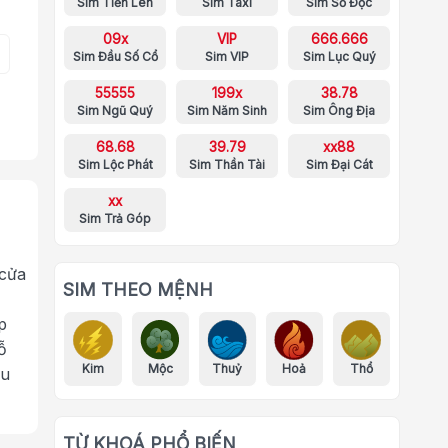
Sim Tiến Lên
Sim Taxi
Sim Số Độc
09x
VIP
666.666
Sim Đầu Số Cổ
Sim VIP
Sim Lục Quý
55555
199x
38.78
Sim Ngũ Quý
Sim Năm Sinh
Sim Ông Địa
68.68
39.79
xx88
Sim Lộc Phát
Sim Thần Tài
Sim Đại Cát
xx
Sim Trả Góp
 cửa
SIM THEO MỆNH
p
ỗ
Kim
Mộc
Thuỷ
Hoả
Thổ
ưu
TỪ KHOÁ PHỔ BIẾN