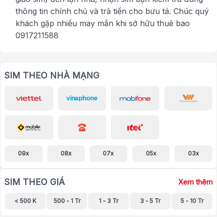
thông tin chính chủ và trả tiền cho bưu tá. Chúc quý
khách gặp nhiều may mắn khi sở hữu thuê bao
0917211588
SIM THEO NHÀ MẠNG
09x
08x
07x
05x
03x
SIM THEO GIÁ
Xem thêm
< 500 K
500 - 1 Tr
1 - 3 Tr
3 - 5 Tr
5 - 10 Tr