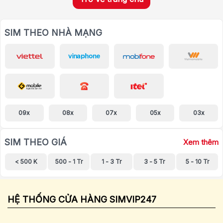
SIM THEO NHÀ MẠNG
09x
08x
07x
05x
03x
SIM THEO GIÁ
Xem thêm
< 500 K
500 - 1 Tr
1 - 3 Tr
3 - 5 Tr
5 - 10 Tr
HỆ THỐNG CỬA HÀNG SIMVIP247