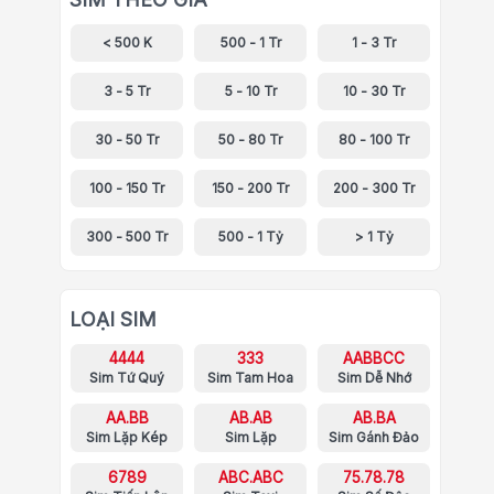
< 500 K
500 - 1 Tr
1 - 3 Tr
3 - 5 Tr
5 - 10 Tr
10 - 30 Tr
30 - 50 Tr
50 - 80 Tr
80 - 100 Tr
100 - 150 Tr
150 - 200 Tr
200 - 300 Tr
300 - 500 Tr
500 - 1 Tỷ
> 1 Tỷ
LOẠI SIM
4444
333
AABBCC
Sim Tứ Quý
Sim Tam Hoa
Sim Dễ Nhớ
AA.BB
AB.AB
AB.BA
Sim Lặp Kép
Sim Lặp
Sim Gánh Đảo
6789
ABC.ABC
75.78.78