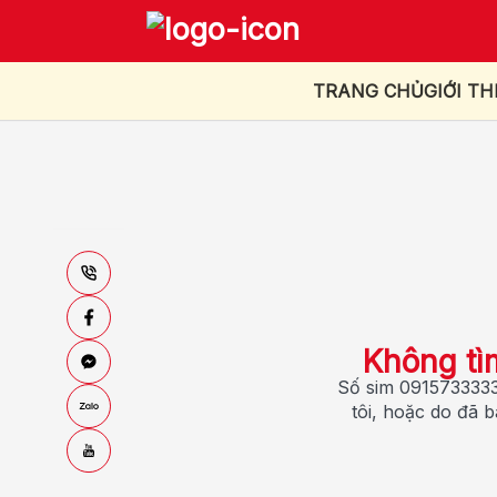
TRANG CHỦ
GIỚI TH
Không tì
Số sim 0915733333
tôi, hoặc do đã 