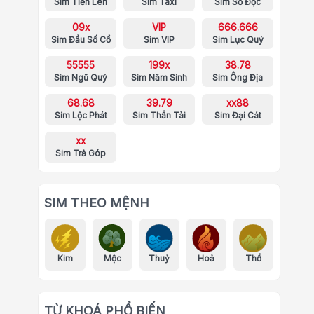
Sim Tiến Lên
Sim Taxi
Sim Số Độc
09x
VIP
666.666
Sim Đầu Số Cổ
Sim VIP
Sim Lục Quý
55555
199x
38.78
Sim Ngũ Quý
Sim Năm Sinh
Sim Ông Địa
68.68
39.79
xx88
Sim Lộc Phát
Sim Thần Tài
Sim Đại Cát
xx
Sim Trả Góp
SIM THEO MỆNH
Kim
Mộc
Thuỷ
Hoả
Thổ
TỪ KHOÁ PHỔ BIẾN