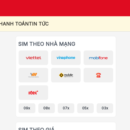
THANH TOÁN
TIN TỨC
SIM THEO NHÀ MẠNG
09x
08x
07x
05x
03x
SIM THEO GIÁ