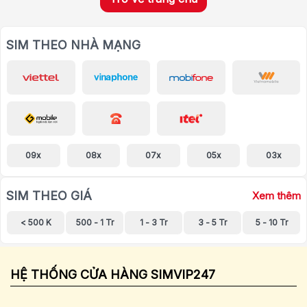
SIM THEO NHÀ MẠNG
09x
08x
07x
05x
03x
SIM THEO GIÁ
Xem thêm
< 500 K
500 - 1 Tr
1 - 3 Tr
3 - 5 Tr
5 - 10 Tr
HỆ THỐNG CỬA HÀNG SIMVIP247