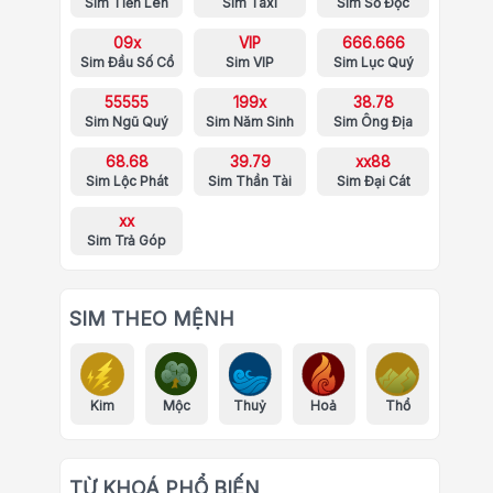
Sim Tiến Lên
Sim Taxi
Sim Số Độc
09x
VIP
666.666
Sim Đầu Số Cổ
Sim VIP
Sim Lục Quý
55555
199x
38.78
Sim Ngũ Quý
Sim Năm Sinh
Sim Ông Địa
68.68
39.79
xx88
Sim Lộc Phát
Sim Thần Tài
Sim Đại Cát
xx
Sim Trả Góp
SIM THEO MỆNH
Kim
Mộc
Thuỷ
Hoả
Thổ
TỪ KHOÁ PHỔ BIẾN