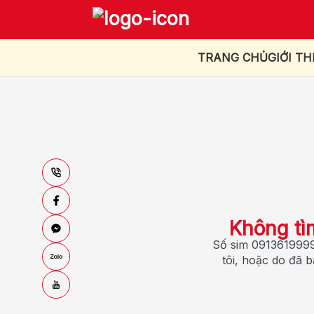
TRANG CHỦ
GIỚI TH
Không tì
Số sim 0913619999
tôi, hoặc do đã 