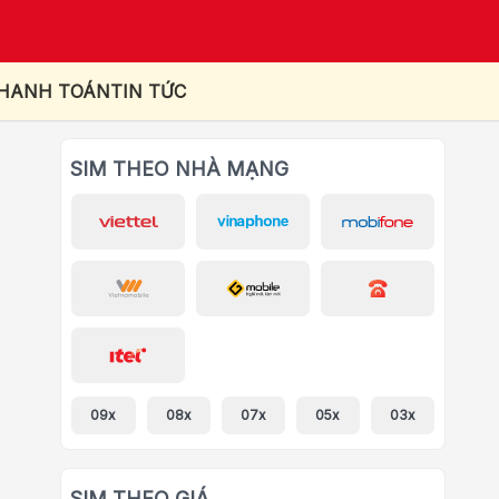
THANH TOÁN
TIN TỨC
SIM THEO NHÀ MẠNG
09x
08x
07x
05x
03x
SIM THEO GIÁ