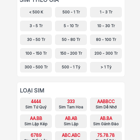
< 500 K
500 - 1 Tr
1 - 3 Tr
3 - 5 Tr
5 - 10 Tr
10 - 30 Tr
30 - 50 Tr
50 - 80 Tr
80 - 100 Tr
100 - 150 Tr
150 - 200 Tr
200 - 300 Tr
300 - 500 Tr
500 - 1 Tỷ
> 1 Tỷ
LOẠI SIM
4444
333
AABBCC
Sim Tứ Quý
Sim Tam Hoa
Sim Dễ Nhớ
AA.BB
AB.AB
AB.BA
Sim Lặp Kép
Sim Lặp
Sim Gánh Đảo
6789
ABC.ABC
75.78.78