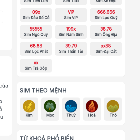
Sim Tiến Lên
Sim Taxi
Sim Số Độc
09x
VIP
666.666
Sim Đầu Số Cổ
Sim VIP
Sim Lục Quý
55555
199x
38.78
Sim Ngũ Quý
Sim Năm Sinh
Sim Ông Địa
68.68
39.79
xx88
Sim Lộc Phát
Sim Thần Tài
Sim Đại Cát
xx
Sim Trả Góp
 cửa
SIM THEO MỆNH
p
ỗ
Kim
Mộc
Thuỷ
Hoả
Thổ
ưu
TỪ KHOÁ PHỔ BIẾN