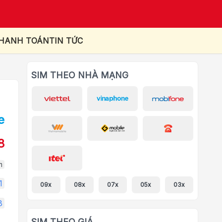
THANH TOÁN
TIN TỨC
SIM THEO NHÀ MẠNG
8
m
1
09x
08x
07x
05x
03x
8
SIM THEO GIÁ