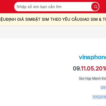
IỆU
ĐỊNH GIÁ SIM
ĐẶT SIM THEO YÊU CẦU
GIAO SIM & 
09.
11.05.201
Sim Hợp Mệnh Ki
09
105201