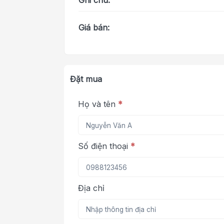
Ghi chú:
Giá bán:
Đặt mua
Họ và tên
*
Số điện thoại
*
Địa chỉ