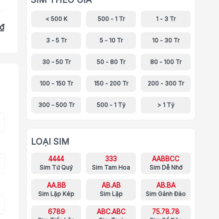
< 500 K
500 - 1 Tr
1 - 3 Tr
 ₫
3 - 5 Tr
5 - 10 Tr
10 - 30 Tr
30 - 50 Tr
50 - 80 Tr
80 - 100 Tr
100 - 150 Tr
150 - 200 Tr
200 - 300 Tr
300 - 500 Tr
500 - 1 Tỷ
> 1 Tỷ
LOẠI SIM
4444
333
AABBCC
Sim Tứ Quý
Sim Tam Hoa
Sim Dễ Nhớ
AA.BB
AB.AB
AB.BA
Sim Lặp Kép
Sim Lặp
Sim Gánh Đảo
6789
ABC.ABC
75.78.78