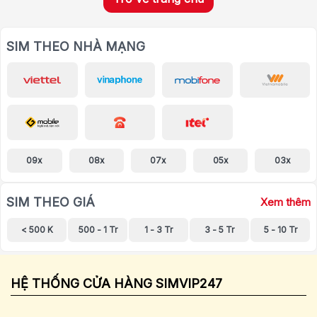
SIM THEO NHÀ MẠNG
09x
08x
07x
05x
03x
SIM THEO GIÁ
Xem thêm
< 500 K
500 - 1 Tr
1 - 3 Tr
3 - 5 Tr
5 - 10 Tr
HỆ THỐNG CỬA HÀNG SIMVIP247