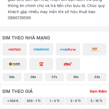
thông tin chính chủ và trả tiền cho bưu tá. Chúc quý
khách gặp nhiều may mắn khi sở hữu thuê bao
0886139599
SIM THEO NHÀ MẠNG
09x
08x
07x
05x
03x
SIM THEO GIÁ
Xem thêm
< 500 K
500 - 1 Tr
1 - 3 Tr
3 - 5 Tr
5 - 10 Tr