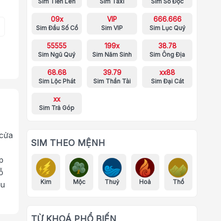
Sim Tiến Lên
Sim Taxi
Sim Số Độc
09x
VIP
666.666
Sim Đầu Số Cổ
Sim VIP
Sim Lục Quý
55555
199x
38.78
Sim Ngũ Quý
Sim Năm Sinh
Sim Ông Địa
68.68
39.79
xx88
Sim Lộc Phát
Sim Thần Tài
Sim Đại Cát
xx
Sim Trả Góp
 cửa
SIM THEO MỆNH
p
ỗ
Kim
Mộc
Thuỷ
Hoả
Thổ
ưu
TỪ KHOÁ PHỔ BIẾN