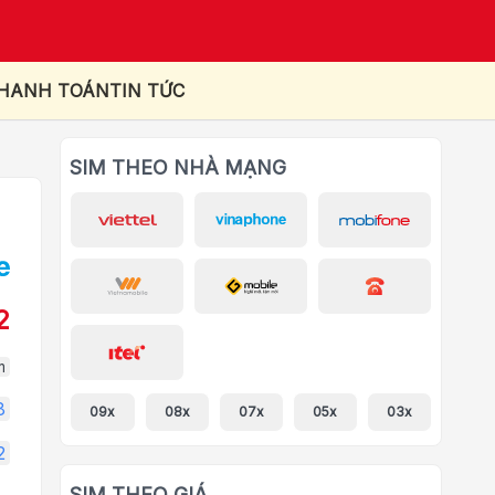
THANH TOÁN
TIN TỨC
SIM THEO NHÀ MẠNG
2
m
8
09x
08x
07x
05x
03x
2
SIM THEO GIÁ