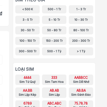
< 500 K
500 - 1 Tr
1 - 3 Tr
 ₫
3 - 5 Tr
5 - 10 Tr
10 - 30 Tr
30 - 50 Tr
50 - 80 Tr
80 - 100 Tr
100 - 150 Tr
150 - 200 Tr
200 - 300 Tr
300 - 500 Tr
500 - 1 Tỷ
> 1 Tỷ
LOẠI SIM
4444
333
AABBCC
Sim Tứ Quý
Sim Tam Hoa
Sim Dễ Nhớ
AA.BB
AB.AB
AB.BA
Sim Lặp Kép
Sim Lặp
Sim Gánh Đảo
6789
ABC.ABC
75.78.78