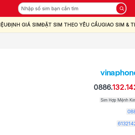
IỆU
ĐỊNH GIÁ SIM
ĐẶT SIM THEO YÊU CẦU
GIAO SIM & 
0886.
132.14
Sim Hợp Mệnh Ki
08
613214