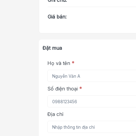
Ghi chú:
Giá bán:
Đặt mua
Họ và tên
*
Số điện thoại
*
Địa chỉ