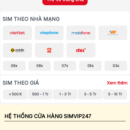
SIM THEO NHÀ MẠNG
09x
08x
07x
05x
03x
SIM THEO GIÁ
Xem thêm
< 500 K
500 - 1 Tr
1 - 3 Tr
3 - 5 Tr
5 - 10 Tr
HỆ THỐNG CỬA HÀNG SIMVIP247