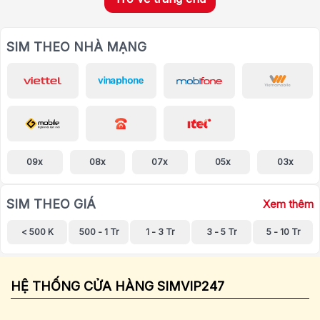
SIM THEO NHÀ MẠNG
09x
08x
07x
05x
03x
SIM THEO GIÁ
Xem thêm
< 500 K
500 - 1 Tr
1 - 3 Tr
3 - 5 Tr
5 - 10 Tr
HỆ THỐNG CỬA HÀNG SIMVIP247