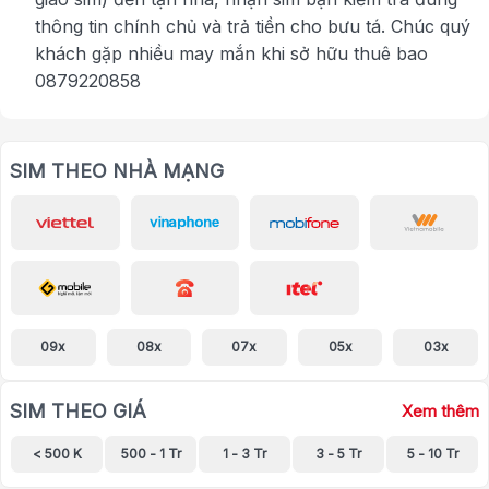
thông tin chính chủ và trả tiền cho bưu tá. Chúc quý
khách gặp nhiều may mắn khi sở hữu thuê bao
0879220858
SIM THEO NHÀ MẠNG
09x
08x
07x
05x
03x
SIM THEO GIÁ
Xem thêm
< 500 K
500 - 1 Tr
1 - 3 Tr
3 - 5 Tr
5 - 10 Tr