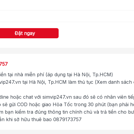
Đặt ngay
757
tiền tại nhà miễn phí (áp dụng tại Hà Nội, Tp.HCM)
ip247.vn tại Hà Nội, Tp.HCM làm thủ tục (Xem danh sách
tline hoặc chat với simvip247.vn sau đó sẽ có nhân viên tiế
ó sẽ gửi COD hoặc giao Hỏa Tốc trong 30 phút (bạn phải h
im bạn kiểm tra đúng thông tin chính chủ và trả tiền cho b
ắn khi sở hữu thuê bao 0879173757