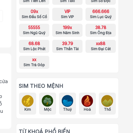
Sim Tiến Lên
Sim Taxi
Sim Số Độc
09x
VIP
666.666
Sim Đầu Số Cổ
Sim VIP
Sim Lục Quý
55555
199x
38.78
Sim Ngũ Quý
Sim Năm Sinh
Sim Ông Địa
68.68
39.79
xx88
Sim Lộc Phát
Sim Thần Tài
Sim Đại Cát
xx
Sim Trả Góp
 cửa
SIM THEO MỆNH
p
ỗ
Kim
Mộc
Thuỷ
Hoả
Thổ
ưu
TỪ KHOÁ PHỔ BIẾN