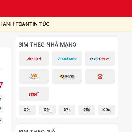
THANH TOÁN
TIN TỨC
SIM THEO NHÀ MẠNG
7
y
7
09x
08x
07x
05x
03x
7
SIM THEO GIÁ