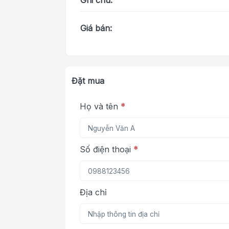
Ghi chú:
Giá bán:
Đặt mua
Họ và tên
*
Số điện thoại
*
Địa chỉ