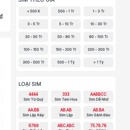
< 500 K
500 - 1 Tr
1 - 3 Tr
 ₫
3 - 5 Tr
5 - 10 Tr
10 - 30 Tr
30 - 50 Tr
50 - 80 Tr
80 - 100 Tr
100 - 150 Tr
150 - 200 Tr
200 - 300 Tr
300 - 500 Tr
500 - 1 Tỷ
> 1 Tỷ
LOẠI SIM
4444
333
AABBCC
Sim Tứ Quý
Sim Tam Hoa
Sim Dễ Nhớ
AA.BB
AB.AB
AB.BA
Sim Lặp Kép
Sim Lặp
Sim Gánh Đảo
6789
ABC.ABC
75.78.78