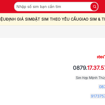
IỆU
ĐỊNH GIÁ SIM
ĐẶT SIM THEO YÊU CẦU
GIAO SIM & 
0879.
17.37.5
Sim Hợp Mệnh Thủ
08
917375