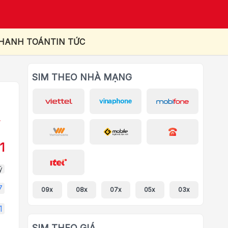
THANH TOÁN
TIN TỨC
SIM THEO NHÀ MẠNG
1
ý
7
09x
08x
07x
05x
03x
1
SIM THEO GIÁ