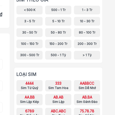
< 500 K
500 - 1 Tr
1 - 3 Tr
 ₫
3 - 5 Tr
5 - 10 Tr
10 - 30 Tr
30 - 50 Tr
50 - 80 Tr
80 - 100 Tr
100 - 150 Tr
150 - 200 Tr
200 - 300 Tr
300 - 500 Tr
500 - 1 Tỷ
> 1 Tỷ
LOẠI SIM
4444
333
AABBCC
Sim Tứ Quý
Sim Tam Hoa
Sim Dễ Nhớ
AA.BB
AB.AB
AB.BA
Sim Lặp Kép
Sim Lặp
Sim Gánh Đảo
6789
ABC.ABC
75.78.78