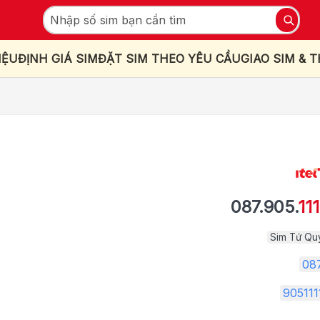
IỆU
ĐỊNH GIÁ SIM
ĐẶT SIM THEO YÊU CẦU
GIAO SIM & 
087.905.
111
Sim Tứ Qu
08
905111