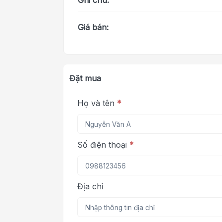
Ghi chú:
Giá bán:
Đặt mua
Họ và tên
*
Số điện thoại
*
Địa chỉ