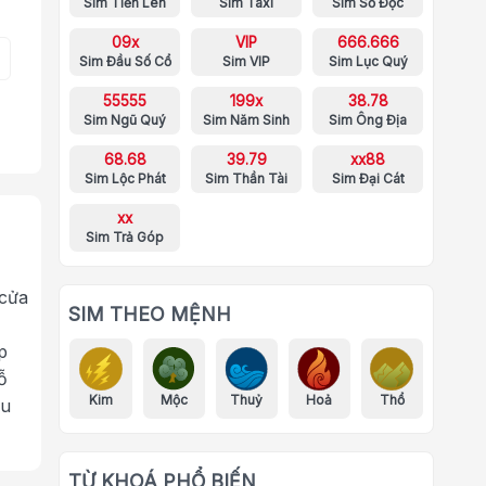
Sim Tiến Lên
Sim Taxi
Sim Số Độc
09x
VIP
666.666
Sim Đầu Số Cổ
Sim VIP
Sim Lục Quý
55555
199x
38.78
Sim Ngũ Quý
Sim Năm Sinh
Sim Ông Địa
68.68
39.79
xx88
Sim Lộc Phát
Sim Thần Tài
Sim Đại Cát
xx
Sim Trả Góp
 cửa
SIM THEO MỆNH
p
ỗ
Kim
Mộc
Thuỷ
Hoả
Thổ
ưu
TỪ KHOÁ PHỔ BIẾN