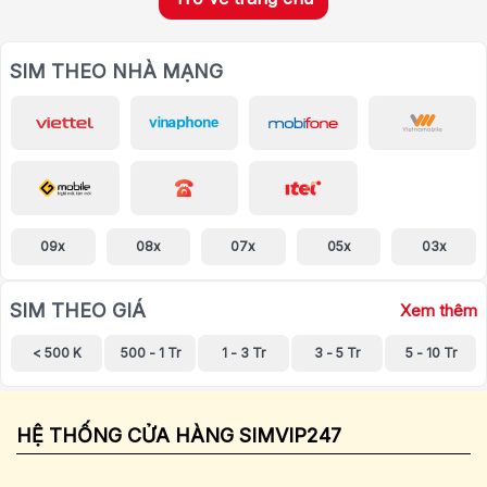
SIM THEO NHÀ MẠNG
09x
08x
07x
05x
03x
SIM THEO GIÁ
Xem thêm
< 500 K
500 - 1 Tr
1 - 3 Tr
3 - 5 Tr
5 - 10 Tr
HỆ THỐNG CỬA HÀNG SIMVIP247