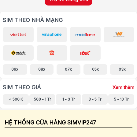
SIM THEO NHÀ MẠNG
09x
08x
07x
05x
03x
SIM THEO GIÁ
Xem thêm
< 500 K
500 - 1 Tr
1 - 3 Tr
3 - 5 Tr
5 - 10 Tr
HỆ THỐNG CỬA HÀNG SIMVIP247