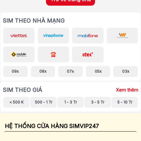
SIM THEO NHÀ MẠNG
09x
08x
07x
05x
03x
SIM THEO GIÁ
Xem thêm
< 500 K
500 - 1 Tr
1 - 3 Tr
3 - 5 Tr
5 - 10 Tr
HỆ THỐNG CỬA HÀNG SIMVIP247