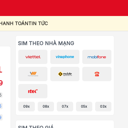
THANH TOÁN
TIN TỨC
SIM THEO NHÀ MẠNG
9
ổ
6
09x
08x
07x
05x
03x
9
SIM THEO GIÁ