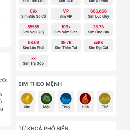
Sim Tiến Lên
Sim Taxi
Sim Số Độc
09x
VIP
666.666
Sim Đầu Số Cổ
Sim VIP
Sim Lục Quý
55555
199x
38.78
Sim Ngũ Quý
Sim Năm Sinh
Sim Ông Địa
68.68
39.79
xx88
Sim Lộc Phát
Sim Thần Tài
Sim Đại Cát
xx
Sim Trả Góp
 cửa
SIM THEO MỆNH
p
ỗ
Kim
Mộc
Thuỷ
Hoả
Thổ
ưu
TỪ KHOÁ PHỔ BIẾN