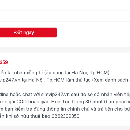
Đặt ngay
9359
tiền tại nhà miễn phí (áp dụng tại Hà Nội, Tp.HCM)
ip247.vn tại Hà Nội, Tp.HCM làm thủ tục (Xem danh sách
tline hoặc chat với simvip247.vn sau đó sẽ có nhân viên tiế
ó sẽ gửi COD hoặc giao Hỏa Tốc trong 30 phút (bạn phải h
im bạn kiểm tra đúng thông tin chính chủ và trả tiền cho b
ắn khi sở hữu thuê bao 0862309359