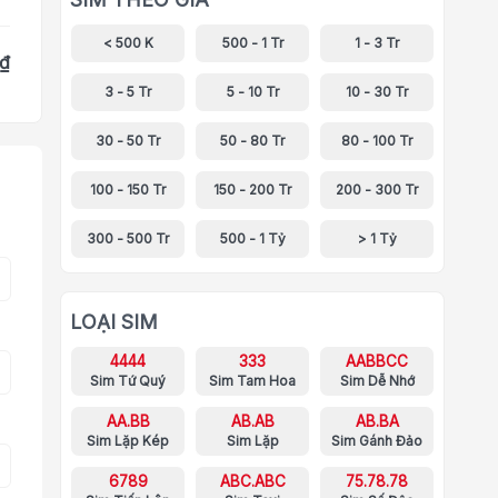
< 500 K
500 - 1 Tr
1 - 3 Tr
 ₫
3 - 5 Tr
5 - 10 Tr
10 - 30 Tr
30 - 50 Tr
50 - 80 Tr
80 - 100 Tr
100 - 150 Tr
150 - 200 Tr
200 - 300 Tr
300 - 500 Tr
500 - 1 Tỷ
> 1 Tỷ
LOẠI SIM
4444
333
AABBCC
Sim Tứ Quý
Sim Tam Hoa
Sim Dễ Nhớ
AA.BB
AB.AB
AB.BA
Sim Lặp Kép
Sim Lặp
Sim Gánh Đảo
6789
ABC.ABC
75.78.78