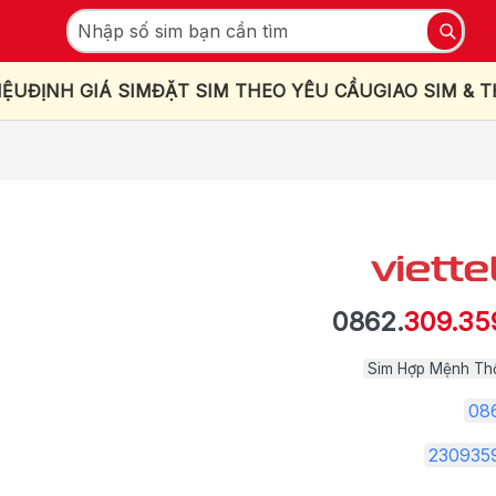
IỆU
ĐỊNH GIÁ SIM
ĐẶT SIM THEO YÊU CẦU
GIAO SIM & 
0862.
309.35
Sim Hợp Mệnh Th
08
230935