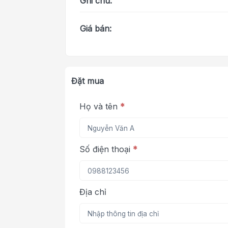
Ghi chú:
Giá bán:
Đặt mua
Họ và tên
*
Số điện thoại
*
Địa chỉ