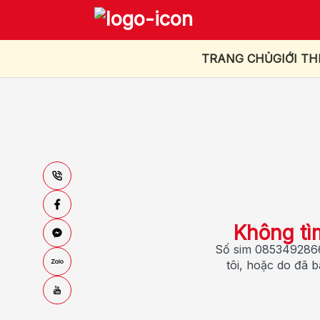
TRANG CHỦ
GIỚI TH
Không tì
Số sim 0853492866
tôi, hoặc do đã 