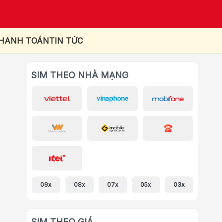
THANH TOÁN
TIN TỨC
SIM THEO NHÀ MẠNG
09x
08x
07x
05x
03x
SIM THEO GIÁ