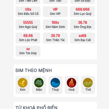
Sim Tiến Lên
Sim Taxi
Sim Số Độc
09x
VIP
666.666
Sim Đầu Số Cổ
Sim VIP
Sim Lục Quý
55555
199x
38.78
Sim Ngũ Quý
Sim Năm Sinh
Sim Ông Địa
68.68
39.79
xx88
Sim Lộc Phát
Sim Thần Tài
Sim Đại Cát
xx
Sim Trả Góp
SIM THEO MỆNH
Kim
Mộc
Thuỷ
Hoả
Thổ
TỪ KHOÁ PHỔ BIẾN