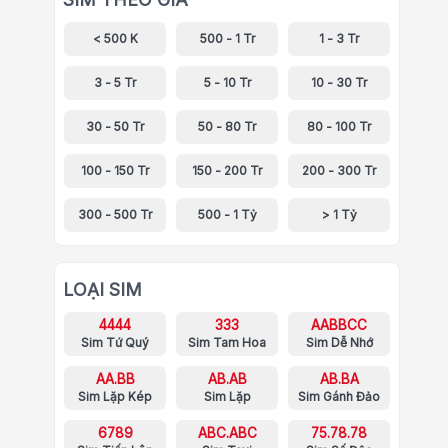
< 500 K
500 - 1 Tr
1 - 3 Tr
3 - 5 Tr
5 - 10 Tr
10 - 30 Tr
30 - 50 Tr
50 - 80 Tr
80 - 100 Tr
100 - 150 Tr
150 - 200 Tr
200 - 300 Tr
300 - 500 Tr
500 - 1 Tỷ
> 1 Tỷ
LOẠI SIM
4444
333
AABBCC
Sim Tứ Quý
Sim Tam Hoa
Sim Dễ Nhớ
AA.BB
AB.AB
AB.BA
Sim Lặp Kép
Sim Lặp
Sim Gánh Đảo
6789
ABC.ABC
75.78.78