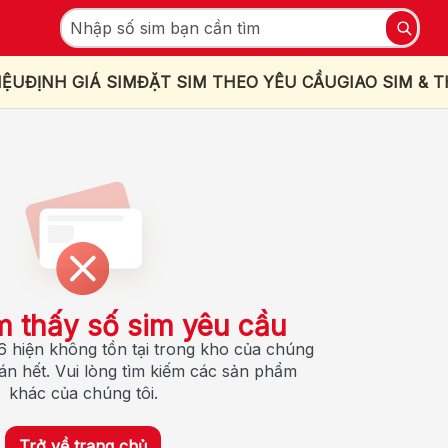
IỆU
ĐỊNH GIÁ SIM
ĐẶT SIM THEO YÊU CẦU
GIAO SIM & 
m thấy số sim yêu cầu
 hiện không tồn tại trong kho của chúng
bán hết. Vui lòng tìm kiếm các sản phẩm
khác của chúng tôi.
Trở về trang chủ