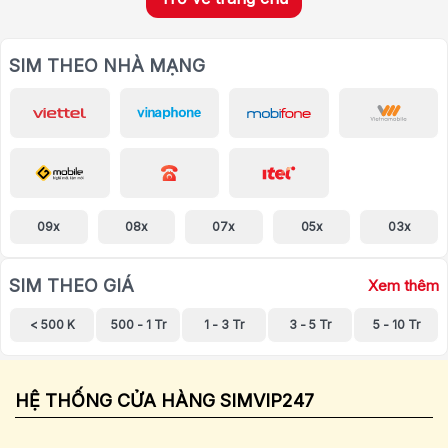
SIM THEO NHÀ MẠNG
09x
08x
07x
05x
03x
SIM THEO GIÁ
Xem thêm
< 500 K
500 - 1 Tr
1 - 3 Tr
3 - 5 Tr
5 - 10 Tr
HỆ THỐNG CỬA HÀNG SIMVIP247