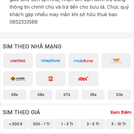
thông tin chính chủ và trả tiền cho bưu tá. Chúc quý
khách gặp nhiều may mắn khi sở hữu thuê bao
0852333588
SIM THEO NHÀ MẠNG
09x
08x
07x
05x
03x
SIM THEO GIÁ
Xem thêm
< 500 K
500 - 1 Tr
1 - 3 Tr
3 - 5 Tr
5 - 10 Tr