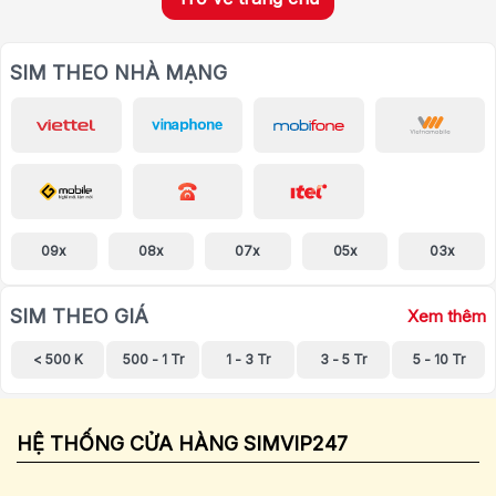
SIM THEO NHÀ MẠNG
09x
08x
07x
05x
03x
SIM THEO GIÁ
Xem thêm
< 500 K
500 - 1 Tr
1 - 3 Tr
3 - 5 Tr
5 - 10 Tr
HỆ THỐNG CỬA HÀNG SIMVIP247