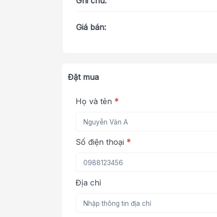
Ghi chú:
Giá bán:
Đặt mua
Họ và tên
*
Số điện thoại
*
Địa chỉ