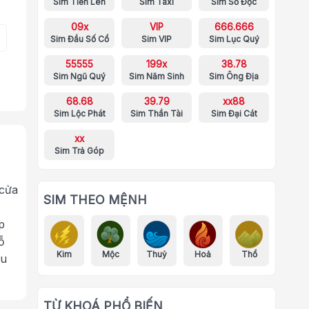
Sim Tiến Lên
Sim Taxi
Sim Số Độc
09x
VIP
666.666
Sim Đầu Số Cổ
Sim VIP
Sim Lục Quý
55555
199x
38.78
Sim Ngũ Quý
Sim Năm Sinh
Sim Ông Địa
68.68
39.79
xx88
Sim Lộc Phát
Sim Thần Tài
Sim Đại Cát
xx
Sim Trả Góp
 cửa
SIM THEO MỆNH
p
ỗ
Kim
Mộc
Thuỷ
Hoả
Thổ
ưu
TỪ KHOÁ PHỔ BIẾN