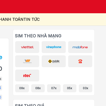
THANH TOÁN
TIN TỨC
SIM THEO NHÀ MẠNG
0
a
4
09x
08x
07x
05x
03x
0
SIM THEO GIÁ