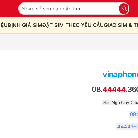
IỆU
ĐỊNH GIÁ SIM
ĐẶT SIM THEO YÊU CẦU
GIAO SIM & 
08.
44444
.36
Sim Ngũ Quý Giữ
08
444436