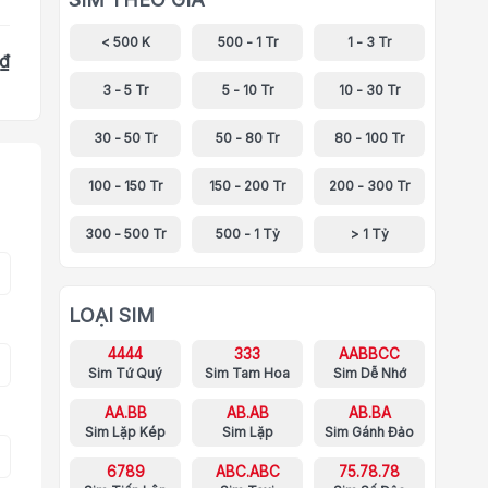
< 500 K
500 - 1 Tr
1 - 3 Tr
 ₫
3 - 5 Tr
5 - 10 Tr
10 - 30 Tr
30 - 50 Tr
50 - 80 Tr
80 - 100 Tr
100 - 150 Tr
150 - 200 Tr
200 - 300 Tr
300 - 500 Tr
500 - 1 Tỷ
> 1 Tỷ
LOẠI SIM
4444
333
AABBCC
Sim Tứ Quý
Sim Tam Hoa
Sim Dễ Nhớ
AA.BB
AB.AB
AB.BA
Sim Lặp Kép
Sim Lặp
Sim Gánh Đảo
6789
ABC.ABC
75.78.78