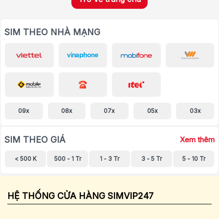
SIM THEO NHÀ MẠNG
09x
08x
07x
05x
03x
SIM THEO GIÁ
Xem thêm
< 500 K
500 - 1 Tr
1 - 3 Tr
3 - 5 Tr
5 - 10 Tr
HỆ THỐNG CỬA HÀNG SIMVIP247