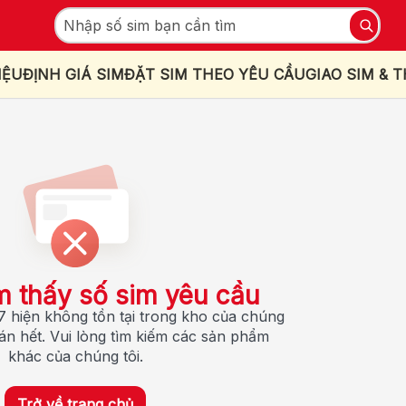
IỆU
ĐỊNH GIÁ SIM
ĐẶT SIM THEO YÊU CẦU
GIAO SIM & 
m thấy số sim yêu cầu
 hiện không tồn tại trong kho của chúng
bán hết. Vui lòng tìm kiếm các sản phẩm
khác của chúng tôi.
Trở về trang chủ