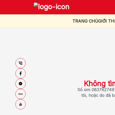
TRANG CHỦ
GIỚI TH
Không tì
Số sim 0837627497
tôi, hoặc do đã 