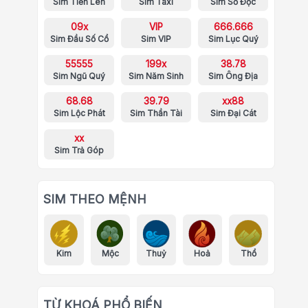
Sim Tiến Lên
Sim Taxi
Sim Số Độc
09x
VIP
666.666
Sim Đầu Số Cổ
Sim VIP
Sim Lục Quý
55555
199x
38.78
Sim Ngũ Quý
Sim Năm Sinh
Sim Ông Địa
68.68
39.79
xx88
Sim Lộc Phát
Sim Thần Tài
Sim Đại Cát
xx
Sim Trả Góp
SIM THEO MỆNH
Kim
Mộc
Thuỷ
Hoả
Thổ
TỪ KHOÁ PHỔ BIẾN