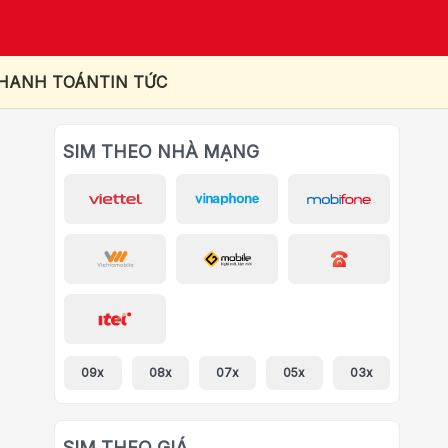
THANH TOÁN
TIN TỨC
SIM THEO NHÀ MẠNG
09x
08x
07x
05x
03x
SIM THEO GIÁ