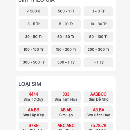
< 500 K
500 - 1 Tr
1 - 3 Tr
3 - 5 Tr
5 - 10 Tr
10 - 30 Tr
30 - 50 Tr
50 - 80 Tr
80 - 100 Tr
100 - 150 Tr
150 - 200 Tr
200 - 300 Tr
300 - 500 Tr
500 - 1 Tỷ
> 1 Tỷ
LOẠI SIM
4444
333
AABBCC
Sim Tứ Quý
Sim Tam Hoa
Sim Dễ Nhớ
AA.BB
AB.AB
AB.BA
Sim Lặp Kép
Sim Lặp
Sim Gánh Đảo
6789
ABC.ABC
75.78.78