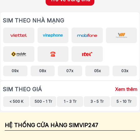
SIM THEO NHÀ MẠNG
09x
08x
07x
05x
03x
SIM THEO GIÁ
Xem thêm
< 500 K
500 - 1 Tr
1 - 3 Tr
3 - 5 Tr
5 - 10 Tr
HỆ THỐNG CỬA HÀNG SIMVIP247