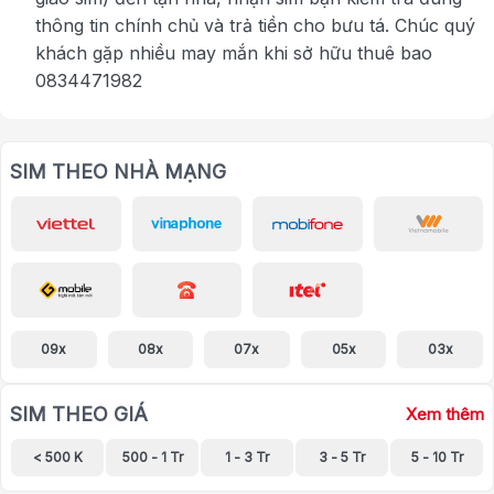
thông tin chính chủ và trả tiền cho bưu tá. Chúc quý
khách gặp nhiều may mắn khi sở hữu thuê bao
0834471982
SIM THEO NHÀ MẠNG
09x
08x
07x
05x
03x
SIM THEO GIÁ
Xem thêm
< 500 K
500 - 1 Tr
1 - 3 Tr
3 - 5 Tr
5 - 10 Tr