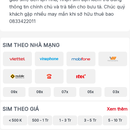
thông tin chính chủ và trả tiền cho bưu tá. Chúc quý
khách gặp nhiều may mắn khi sở hữu thuê bao
0833422011
SIM THEO NHÀ MẠNG
09x
08x
07x
05x
03x
SIM THEO GIÁ
Xem thêm
< 500 K
500 - 1 Tr
1 - 3 Tr
3 - 5 Tr
5 - 10 Tr