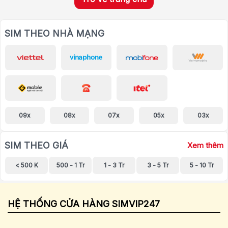
SIM THEO NHÀ MẠNG
09x
08x
07x
05x
03x
SIM THEO GIÁ
Xem thêm
< 500 K
500 - 1 Tr
1 - 3 Tr
3 - 5 Tr
5 - 10 Tr
HỆ THỐNG CỬA HÀNG SIMVIP247