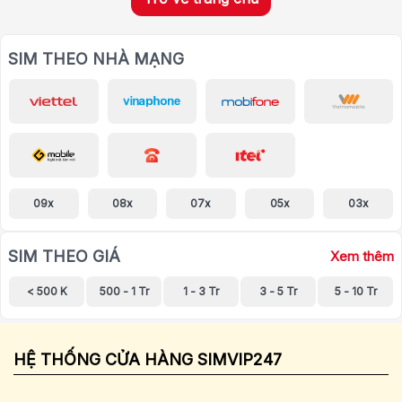
SIM THEO NHÀ MẠNG
09x
08x
07x
05x
03x
SIM THEO GIÁ
Xem thêm
< 500 K
500 - 1 Tr
1 - 3 Tr
3 - 5 Tr
5 - 10 Tr
HỆ THỐNG CỬA HÀNG SIMVIP247