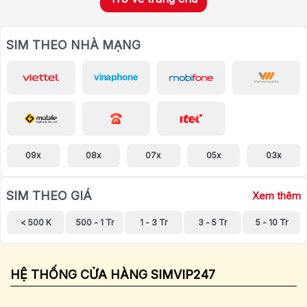
SIM THEO NHÀ MẠNG
09x
08x
07x
05x
03x
SIM THEO GIÁ
Xem thêm
< 500 K
500 - 1 Tr
1 - 3 Tr
3 - 5 Tr
5 - 10 Tr
HỆ THỐNG CỬA HÀNG SIMVIP247