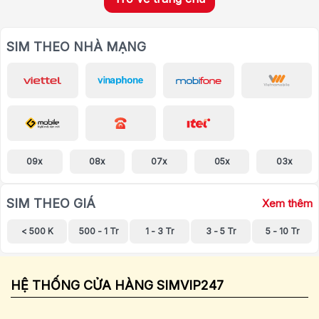
SIM THEO NHÀ MẠNG
09x
08x
07x
05x
03x
SIM THEO GIÁ
Xem thêm
< 500 K
500 - 1 Tr
1 - 3 Tr
3 - 5 Tr
5 - 10 Tr
HỆ THỐNG CỬA HÀNG SIMVIP247